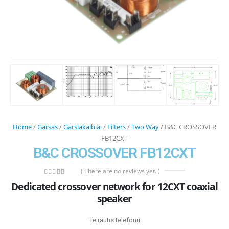
Home
/
Garsas
/
Garsiakalbiai
/
Filters
/
Two Way
/ B&C CROSSOVER
FB12CXT
B&C CROSSOVER FB12CXT
( There are no reviews yet. )
0
out of 5
Dedicated crossover network for 12CXT coaxial
speaker
Teirautis telefonu