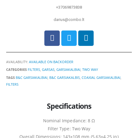
+37069873838
darius@combo.lt
AVAILABILITY:
AVAILABLE ON BACKORDER
CATEGORIES
FILTERS
,
GARSAS
,
GARSIAKALBIAI
,
TWO WAY
TAGS
B&C GARSIAKALBIAI
,
B&C GARSIAKALBIS
,
COAXIAL GARSIAKALBIAI
,
FILTERS
Specifications
Nominal Impedance: 8 Ω
Filter Type: Two Way
Overall Dimensions: 143×108 mm (5.63×4.25 in)