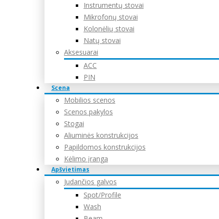
Instrumentų stovai
Mikrofonų stovai
Kolonėlių stovai
Natų stovai
Aksesuarai
ACC
PIN
Scena
Mobilios scenos
Scenos pakylos
Stogai
Aliuminės konstrukcijos
Papildomos konstrukcijos
Kėlimo įranga
Apšvietimas
Judančios galvos
Spot/Profile
Wash
Beam