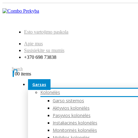
Esto vartojimo paskola
Apie mus
Susisiekite su mumis
+370 698 73838
Search
0
0 items
Garsas
Kolonėlės
Garso sistemos
Aktyvios kolonėlės
Pasyvios kolonėlės
Instaliacinės kolonėlės
Monitorinės kolonėlės
Mobilios kolonėlės