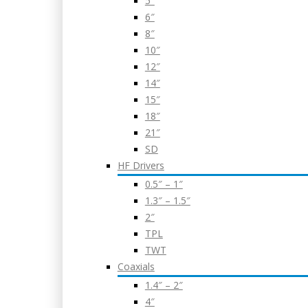
5″
6″
8″
10″
12″
14″
15″
18″
21″
SD
HF Drivers
0.5″ – 1″
1.3″ – 1.5″
2″
TPL
TWT
Coaxials
1.4″ – 2″
4″