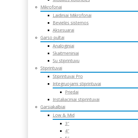
Mikrofonai
Laidiniai Mikrofonai
Bevielės sistemos
Aksesuarai
Garso pultai
Analoginiai
Skaitmeniniai
Su stiprintuvu
Stiprintuvai
Stiprintuvai Pro
Integruojami stiprintuvai
Priedai
Instaliaciniai stiprintuvai
Garsiakalbiai
Low & Mid
3″
4″