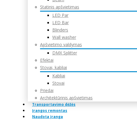
Statinis apšvietimas
LED Par
LED Bar
Blinders
Wall washer
Apšvietimo valdymas
DMX Splitter
Efektai
Stovai, kabliai
Kabliai
Stovai
Priedai
Architektūrinis apšvietimas
Transportavimo dėžės
Įrangos remontas
Naudota įranga