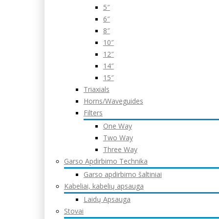
5″
6″
8″
10″
12″
14″
15″
Triaxials
Horns/Waveguides
Filters
One Way
Two Way
Three Way
Garso Apdirbimo Technika
Garso apdirbimo šaltiniai
Kabeliai, kabelių apsauga
Laidų Apsauga
Stovai