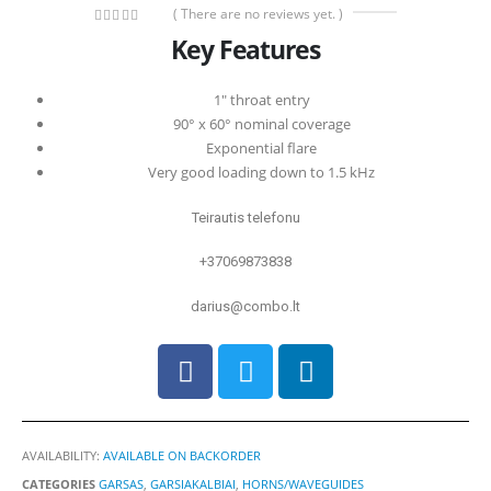
( There are no reviews yet. )
0
out of 5
Key Features
1″ throat entry
90° x 60° nominal coverage
Exponential flare
Very good loading down to 1.5 kHz
Teirautis telefonu
+37069873838
darius@combo.lt
AVAILABILITY:
AVAILABLE ON BACKORDER
CATEGORIES
GARSAS
,
GARSIAKALBIAI
,
HORNS/WAVEGUIDES