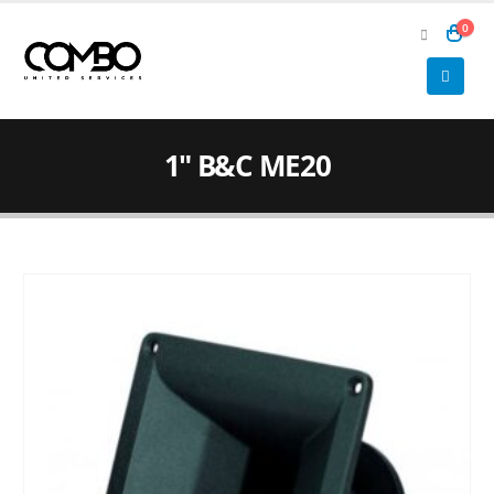
0
1″ B&C ME20