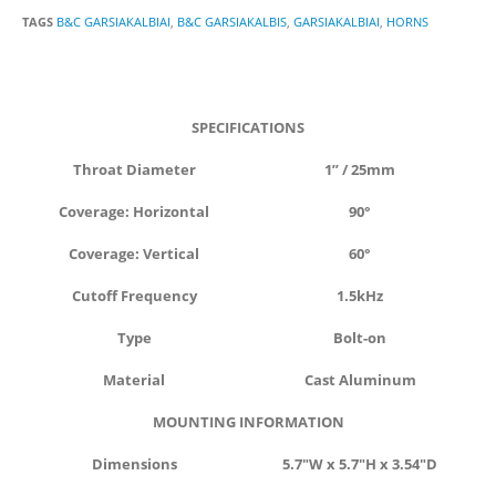
TAGS
B&C GARSIAKALBIAI
,
B&C GARSIAKALBIS
,
GARSIAKALBIAI
,
HORNS
SPECIFICATIONS
Throat
Diameter
1
” / 25mm
Coverage: Horizontal
9
0°
Coverage: Vertical
60°
Cutoff Frequency
1.5kHz
Type
Bolt-on
Material
Cast Aluminum
MOUNTING INFORMATION
Dimensions
5.7″W x 5.7″H x 3.54″D