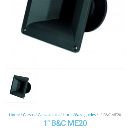
Home
/
Garsas
/
Garsiakalbiai
/
Horns/Waveguides
/ 1″ B&C ME20
1″ B&C ME20