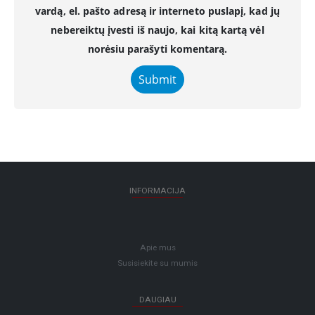
vardą, el. pašto adresą ir interneto puslapį, kad jų
nebereiktų įvesti iš naujo, kai kitą kartą vėl
norėsiu parašyti komentarą.
INFORMACIJA
Apie mus
Susisiekite su mumis
DAUGIAU