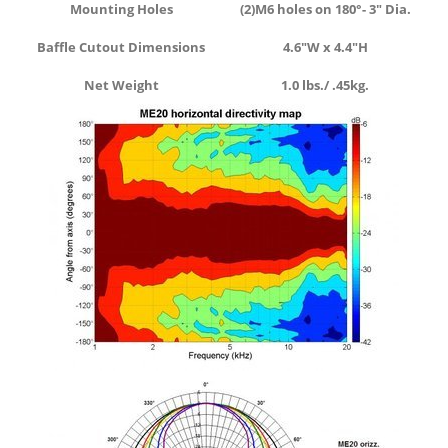
Mounting Holes
(2)M6 holes on 180
°- 3″ Dia.
Baffle Cutout Dimensions
4.6″W x 4.4″H
Net Weight
1.0 lbs./ .45kg.