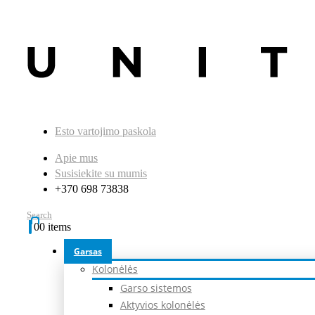
Esto vartojimo paskola
Apie mus
Susisiekite su mumis
+370 698 73838
Search
0
0 items
Garsas
Kolonėlės
Garso sistemos
Aktyvios kolonėlės