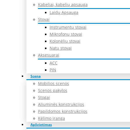
Kabeliai, kabelių apsauga
Laidų Apsauga
Stovai
Instrumentų stovai
Mikrofonų stovai
Kolonėlių stovai
Natų stovai
Aksesuarai
ACC
PIN
Scena
Mobilios scenos
Scenos pakylos
Stogai
Aliuminės konstrukcijos
Papildomos konstrukcijos
Kėlimo įranga
Apšvietimas