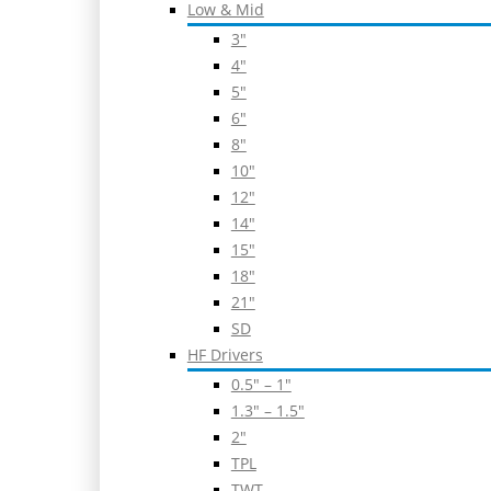
Low & Mid
3″
4″
5″
6″
8″
10″
12″
14″
15″
18″
21″
SD
HF Drivers
0.5″ – 1″
1.3″ – 1.5″
2″
TPL
TWT