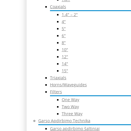
Coaxials
1.4″ – 2″
4″
5″
6″
8″
10″
12″
14″
15″
Triaxials
Horns/Waveguides
Filters
One Way
Two Way
Three Way
Garso Apdirbimo Technika
Garso apdirbimo šaltiniai