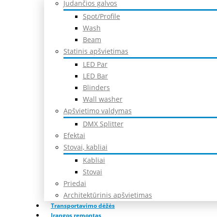
Judančios galvos
Spot/Profile
Wash
Beam
Statinis apšvietimas
LED Par
LED Bar
Blinders
Wall washer
Apšvietimo valdymas
DMX Splitter
Efektai
Stovai, kabliai
Kabliai
Stovai
Priedai
Architektūrinis apšvietimas
Transportavimo dėžės
Įrangos remontas