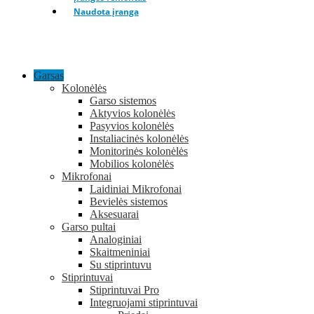
Naudota įranga
Garsas
Kolonėlės
Garso sistemos
Aktyvios kolonėlės
Pasyvios kolonėlės
Instaliacinės kolonėlės
Monitorinės kolonėlės
Mobilios kolonėlės
Mikrofonai
Laidiniai Mikrofonai
Bevielės sistemos
Aksesuarai
Garso pultai
Analoginiai
Skaitmeniniai
Su stiprintuvu
Stiprintuvai
Stiprintuvai Pro
Integruojami stiprintuvai