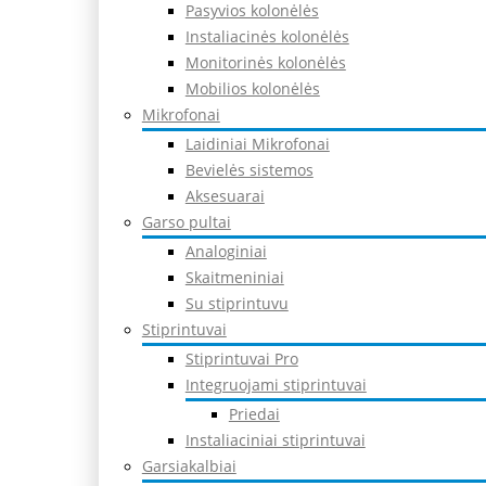
Pasyvios kolonėlės
Instaliacinės kolonėlės
Monitorinės kolonėlės
Mobilios kolonėlės
Mikrofonai
Laidiniai Mikrofonai
Bevielės sistemos
Aksesuarai
Garso pultai
Analoginiai
Skaitmeniniai
Su stiprintuvu
Stiprintuvai
Stiprintuvai Pro
Integruojami stiprintuvai
Priedai
Instaliaciniai stiprintuvai
Garsiakalbiai