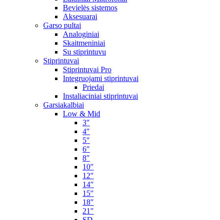
Bevielės sistemos
Aksesuarai
Garso pultai
Analoginiai
Skaitmeniniai
Su stiprintuvu
Stiprintuvai
Stiprintuvai Pro
Integruojami stiprintuvai
Priedai
Instaliaciniai stiprintuvai
Garsiakalbiai
Low & Mid
3″
4″
5″
6″
8″
10″
12″
14″
15″
18″
21″
SD