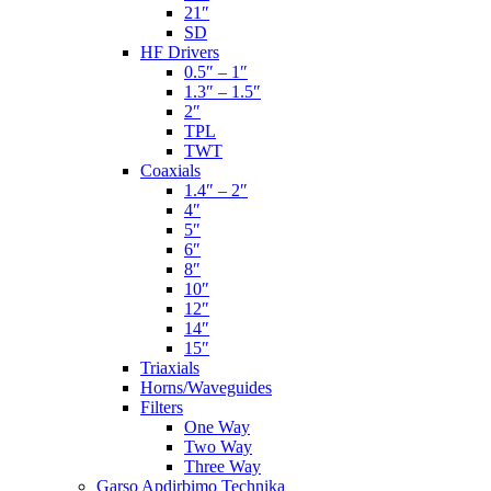
21″
SD
HF Drivers
0.5″ – 1″
1.3″ – 1.5″
2″
TPL
TWT
Coaxials
1.4″ – 2″
4″
5″
6″
8″
10″
12″
14″
15″
Triaxials
Horns/Waveguides
Filters
One Way
Two Way
Three Way
Garso Apdirbimo Technika