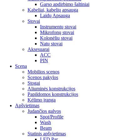
Garso apdirbimo šaltiniai
Kabeliai, kabelių apsauga
Laidų Apsauga
Stovai
Instrumentų stovai
Mikrofonų stovai
Kolonėlių stovai
Natų stovai
Aksesuarai
ACC
PIN
Scena
Mobilios scenos
Scenos pakylos
Stogai
Aliuminės konstrukcijos
Papildomos konstrukcijos
Kėlimo įranga
Apšvietimas
Judančios galvos
Spot/Profile
Wash
Beam
Statinis apšvietimas
LED Par