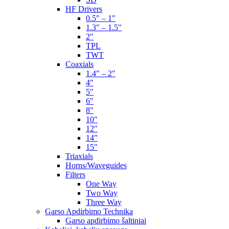
HF Drivers
0.5″ – 1″
1.3″ – 1.5″
2″
TPL
TWT
Coaxials
1.4″ – 2″
4″
5″
6″
8″
10″
12″
14″
15″
Triaxials
Horns/Waveguides
Filters
One Way
Two Way
Three Way
Garso Apdirbimo Technika
Garso apdirbimo šaltiniai