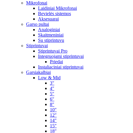
Mikrofonai
Laidiniai Mikrofonai
Bevielės sistemos
Aksesuarai
Garso pultai
Analoginiai
Skaitmeniniai
Su stiprintuvu
Stiprintuvai
Stiprintuvai Pro
Integruojami stiprintuvai
Priedai
Instaliaciniai stiprintuvai
Garsiakalbiai
Low & Mid
3″
4″
5″
6″
8″
10″
12″
14″
15″
18″