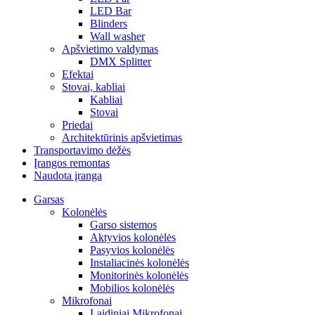
LED Bar
Blinders
Wall washer
Apšvietimo valdymas
DMX Splitter
Efektai
Stovai, kabliai
Kabliai
Stovai
Priedai
Architektūrinis apšvietimas
Transportavimo dėžės
Įrangos remontas
Naudota įranga
Garsas
Kolonėlės
Garso sistemos
Aktyvios kolonėlės
Pasyvios kolonėlės
Instaliacinės kolonėlės
Monitorinės kolonėlės
Mobilios kolonėlės
Mikrofonai
Laidiniai Mikrofonai