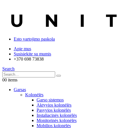
Esto vartojimo paskola
Apie mus
Susisiekite su mumis
+370 698 73838
Search
0
0 items
Garsas
Kolonėlės
Garso sistemos
Aktyvios kolonėlės
Pasyvios kolonėlės
Instaliacinės kolonėlės
Monitorinės kolonėlės
Mobilios kolonėlės