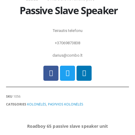
0
out of 5
Passive Slave Speaker
Teirautis telefonu
+37069873838
darius@combo.lt
SKU
1056
CATEGORIES
KOLONĖLĖS
,
PASYVIOS KOLONĖLĖS
Roadboy 65 passive slave speaker unit