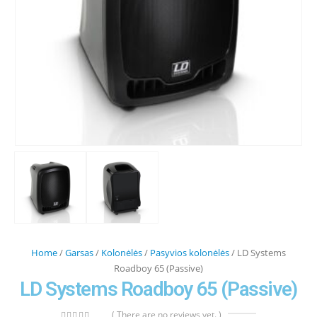
Home
/
Garsas
/
Kolonėlės
/
Pasyvios kolonėlės
/ LD Systems
Roadboy 65 (Passive)
LD Systems Roadboy 65 (Passive)
( There are no reviews yet. )