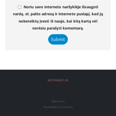
Noriu savo interneto naršyklėje išsaugoti
vardą, el. pašto adresą ir interneto puslapį, kad jų
nebereiktų įvesti iš naujo, kai kitą kartą vėl
norėsiu parašyti komentarą.
INFORMACIJA
Apie mus
Susisiekite su mumis