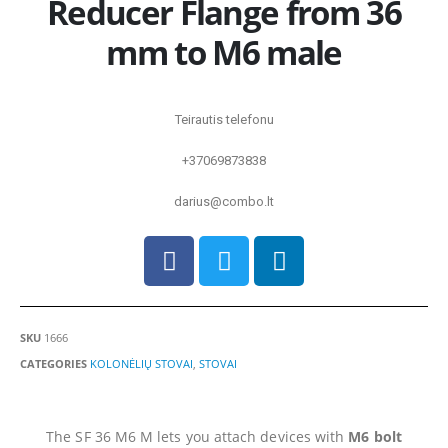
Reducer Flange from 36
mm to M6 male
Teirautis telefonu
+37069873838
darius@combo.lt
SKU
1666
CATEGORIES
KOLONĖLIŲ STOVAI
,
STOVAI
The SF 36 M6 M lets you attach devices with
M6 bolt