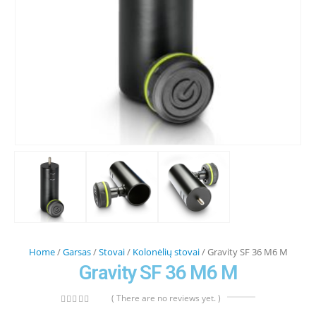
Home
/
Garsas
/
Stovai
/
Kolonėlių stovai
/ Gravity SF 36 M6 M
Gravity SF 36 M6 M
( There are no reviews yet. )
0
out of 5