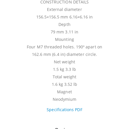
CONSTRUCTION DETAILS
External diameter
156.5×156.5 mm 6.16×6.16 in
Depth
79 mm 3.11 in
Mounting
Four M7 threaded holes. 190º apart on
162.6 mm (6.4 in) diameter circle.
Net weight
1.5 kg 3.3 lb
Total weight
1.6 kg 3.52 lb
Magnet
Neodymium
Specifications PDF