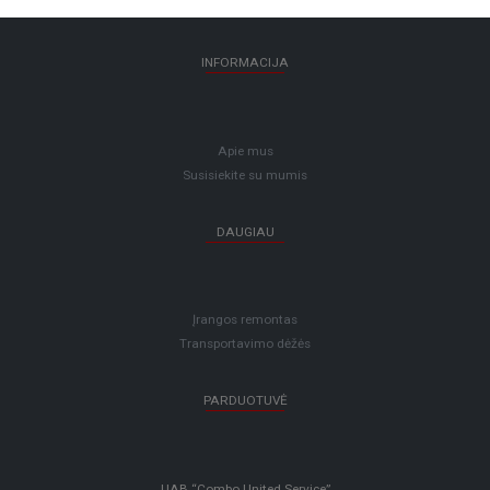
INFORMACIJA
Apie mus
Susisiekite su mumis
DAUGIAU
Įrangos remontas
Transportavimo dėžės
PARDUOTUVĖ
UAB “Combo United Service”