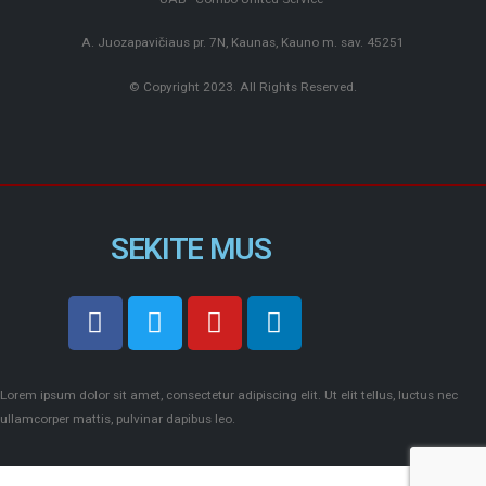
A. Juozapavičiaus pr. 7N, Kaunas, Kauno m. sav. 45251
© Copyright 2023. All Rights Reserved.
SEKITE MUS
Lorem ipsum dolor sit amet, consectetur adipiscing elit. Ut elit tellus, luctus nec
ullamcorper mattis, pulvinar dapibus leo.