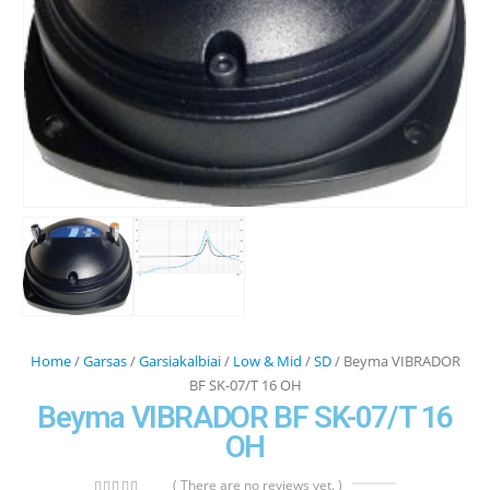
Home
/
Garsas
/
Garsiakalbiai
/
Low & Mid
/
SD
/ Beyma VIBRADOR
BF SK-07/T 16 OH
Beyma VIBRADOR BF SK-07/T 16
OH
( There are no reviews yet. )