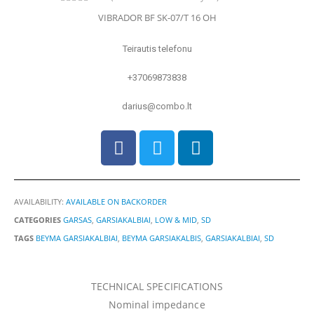
0
out of 5
VIBRADOR BF SK-07/T 16 OH
Teirautis telefonu
+37069873838
darius@combo.lt
AVAILABILITY:
AVAILABLE ON BACKORDER
CATEGORIES
GARSAS
,
GARSIAKALBIAI
,
LOW & MID
,
SD
TAGS
BEYMA GARSIAKALBIAI
,
BEYMA GARSIAKALBIS
,
GARSIAKALBIAI
,
SD
TECHNICAL SPECIFICATIONS
Nominal impedance