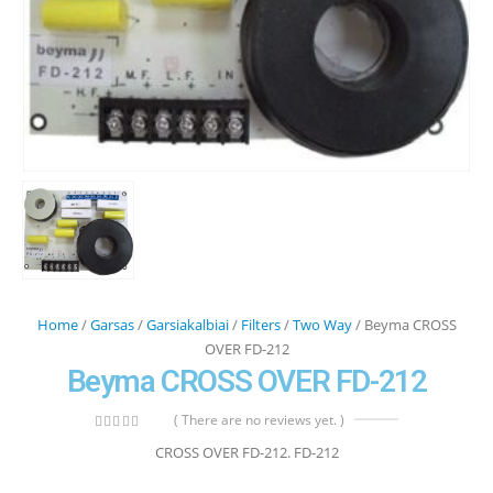
Home
/
Garsas
/
Garsiakalbiai
/
Filters
/
Two Way
/ Beyma CROSS
OVER FD-212
Beyma CROSS OVER FD-212
( There are no reviews yet. )
0
out of 5
CROSS OVER FD-212. FD-212