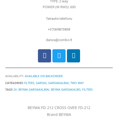
TYPE: 2 way
POWER (W RMS): 600
Teirautis telefonu
+37069873838
darius@combo.lt
AVAILABILITY:
AVAILABLE ON BACKORDER
CATEGORIES
FILTERS
,
GARSAS
,
GARSIAKALBIAI
,
TWO WAY
TAGS
2V
,
BEYMA GARSIAKALBIAI
,
BEYMA GARSIAKALBIS
,
FILTERS
BEYMA FD-212 CROSS OVER FD-212
Brand BEYMA