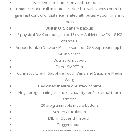
Fast, live and hands on attribute controls.
Unique Tricolour illuminated tracker ball with Z axis control to
give fast control of distance related attributes – zoom, iris and
focus.
Built in UPS battery backup.
8 physical DMX outputs, up to 16 over ArtNet or sACN – 8192
channels.
Supports Titan Network Processors for DMX expansion up to
64 universes.
Dual Ethernet port
Direct SMPTE in.
Connectivity with Sapphire Touch Wing and Sapphire Media
Wing.
Dedicated theatre cue stack control.
Huge programming surface – capacity for 2 external touch
screens.
20 programmable macro buttons
Screen articulation.
MIDI In Out and Through.
Trigger Inputs.
Compatible with Titan Remote.