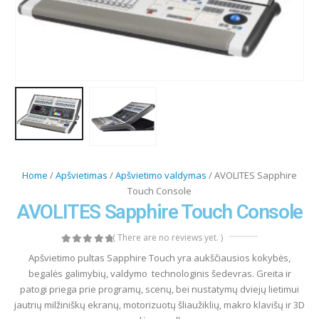
Home
/
Apšvietimas
/
Apšvietimo valdymas
/ AVOLITES Sapphire
Touch Console
AVOLITES Sapphire Touch Console
( There are no reviews yet. )
0
out of 5
Apšvietimo pultas Sapphire Touch yra aukščiausios kokybės,
begalės galimybių, valdymo technologinis šedevras. Greita ir
patogi priega prie programų, scenų, bei nustatymų dviejų lietimui
jautrių milžiniškų ekranų, motorizuotų šliaužiklių, makro klavišų ir 3D