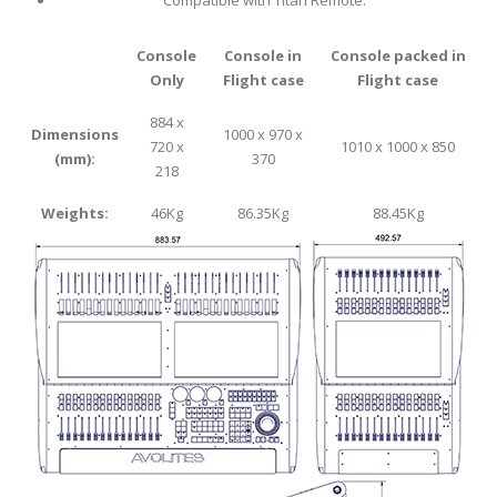
Console
Console in
Console packed in
Only
Flight case
Flight case
884 x
Dimensions
1000 x 970 x
720 x
1010 x 1000 x 850
(mm):
370
218
Weights:
46Kg
86.35Kg
88.45Kg