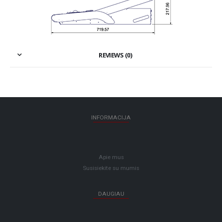
REVIEWS (0)
INFORMACIJA
Apie mus
Susisiekite su mumis
DAUGIAU