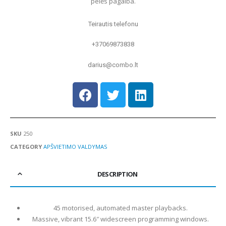
pelės pagalba.
Teirautis telefonu
+37069873838
darius@combo.lt
SKU
250
CATEGORY
APŠVIETIMO VALDYMAS
DESCRIPTION
45 motorised, automated master playbacks.
Massive, vibrant 15.6″ widescreen programming windows.