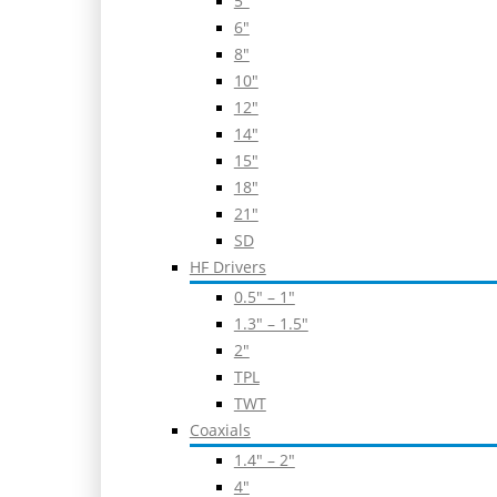
5″
6″
8″
10″
12″
14″
15″
18″
21″
SD
HF Drivers
0.5″ – 1″
1.3″ – 1.5″
2″
TPL
TWT
Coaxials
1.4″ – 2″
4″