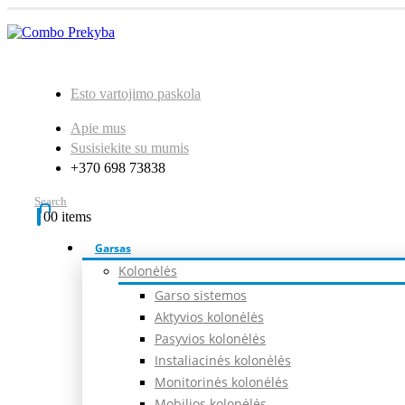
Esto vartojimo paskola
Apie mus
Susisiekite su mumis
+370 698 73838
Search
0
0 items
Garsas
Kolonėlės
Garso sistemos
Aktyvios kolonėlės
Pasyvios kolonėlės
Instaliacinės kolonėlės
Monitorinės kolonėlės
Mobilios kolonėlės