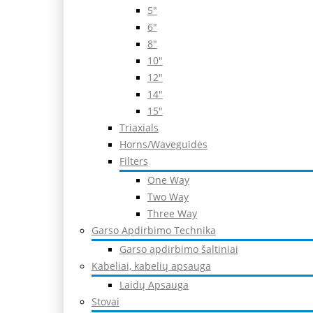
5″
6″
8″
10″
12″
14″
15″
Triaxials
Horns/Waveguides
Filters
One Way
Two Way
Three Way
Garso Apdirbimo Technika
Garso apdirbimo šaltiniai
Kabeliai, kabelių apsauga
Laidų Apsauga
Stovai