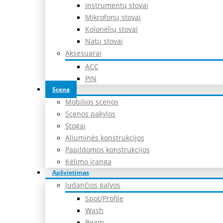
Instrumentų stovai
Mikrofonų stovai
Kolonėlių stovai
Natų stovai
Aksesuarai
ACC
PIN
Scena
Mobilios scenos
Scenos pakylos
Stogai
Aliuminės konstrukcijos
Papildomos konstrukcijos
Kėlimo įranga
Apšvietimas
Judančios galvos
Spot/Profile
Wash
Beam