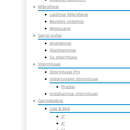
Mikrofonai
Laidiniai Mikrofonai
Bevielės sistemos
Aksesuarai
Garso pultai
Analoginiai
Skaitmeniniai
Su stiprintuvu
Stiprintuvai
Stiprintuvai Pro
Integruojami stiprintuvai
Priedai
Instaliaciniai stiprintuvai
Garsiakalbiai
Low & Mid
3″
4″