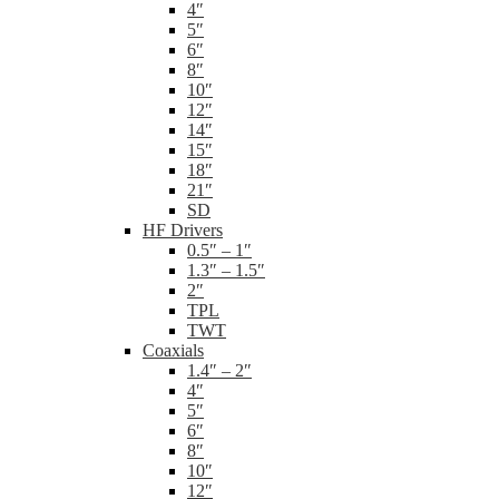
4″
5″
6″
8″
10″
12″
14″
15″
18″
21″
SD
HF Drivers
0.5″ – 1″
1.3″ – 1.5″
2″
TPL
TWT
Coaxials
1.4″ – 2″
4″
5″
6″
8″
10″
12″