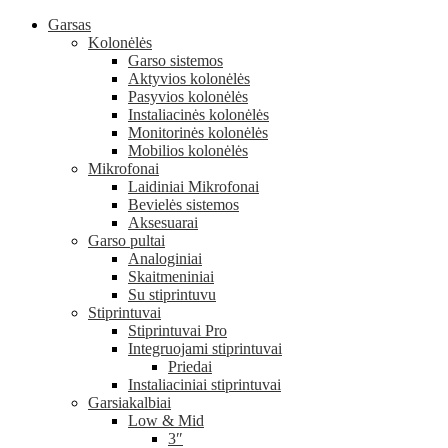
Garsas
Kolonėlės
Garso sistemos
Aktyvios kolonėlės
Pasyvios kolonėlės
Instaliacinės kolonėlės
Monitorinės kolonėlės
Mobilios kolonėlės
Mikrofonai
Laidiniai Mikrofonai
Bevielės sistemos
Aksesuarai
Garso pultai
Analoginiai
Skaitmeniniai
Su stiprintuvu
Stiprintuvai
Stiprintuvai Pro
Integruojami stiprintuvai
Priedai
Instaliaciniai stiprintuvai
Garsiakalbiai
Low & Mid
3″