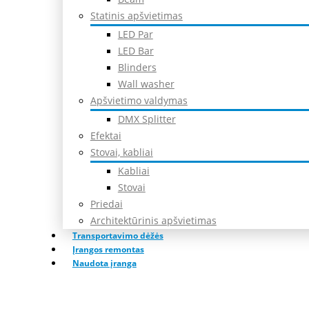
Statinis apšvietimas
LED Par
LED Bar
Blinders
Wall washer
Apšvietimo valdymas
DMX Splitter
Efektai
Stovai, kabliai
Kabliai
Stovai
Priedai
Architektūrinis apšvietimas
Transportavimo dėžės
Įrangos remontas
Naudota įranga