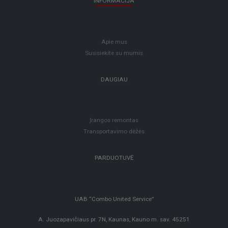
INFORMACIJA
Apie mus
Susisiekite su mumis
DAUGIAU
Įrangos remontas
Transportavimo dėžės
PARDUOTUVĖ
UAB “Combo United Service”
A. Juozapavičiaus pr. 7N, Kaunas, Kauno m. sav. 45251