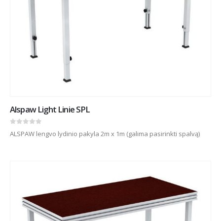
Alspaw Light Linie SPL
0
out of 5
ALSPAW lengvo lydinio pakyla 2m x 1m (galima pasirinkti spalvą)