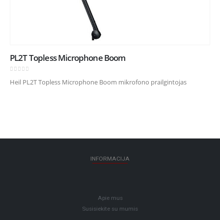
PL2T Topless Microphone Boom
0
out of 5
Heil PL2T Topless Microphone Boom mikrofono prailgintojas
INFORMACIJA
Apie mus
Susisiekite su mumis