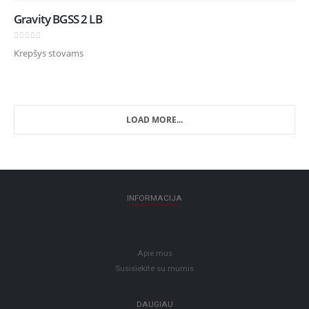
Gravity BGSS 2 LB
0
out of 5
Krepšys stovams
LOAD MORE...
INFORMACIJA
Apie mus
Susisiekite su mumis
DAUGIAU