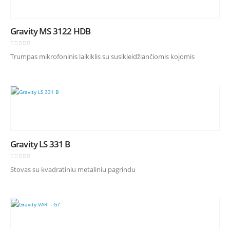
Gravity MS 3122 HDB
0
out of 5
Trumpas mikrofoninis laikiklis su susikleidžiančiomis kojomis
Gravity LS 331 B
0
out of 5
Stovas su kvadratiniu metaliniu pagrindu