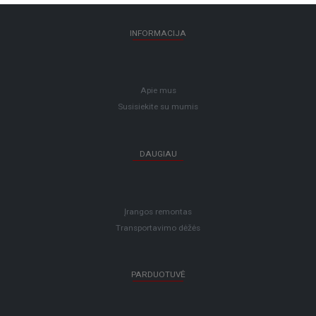
INFORMACIJA
Apie mus
Susisiekite su mumis
DAUGIAU
Įrangos remontas
Transportavimo dėžės
PARDUOTUVĖ